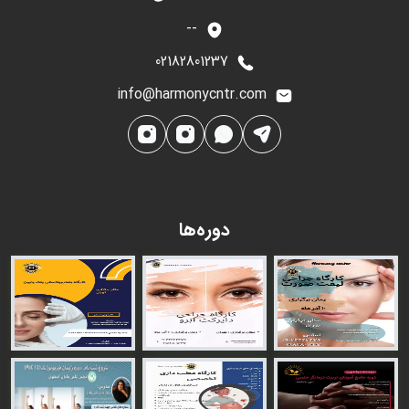
--
02182801237
info@harmonycntr.com
دوره‌ها