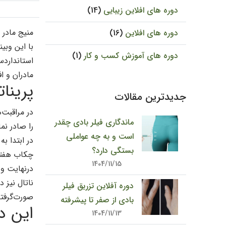
دوره های افلاین زیبایی
(14)
منیج مادر 
دوره های افلاین
(16)
با این وبین
دوره های آموزش کسب و کار
(1)
استانداردس
مادران و ا
پرینا
جدیدترین مقالات
در مراقبت‌
ماندگاری فیلر بادی چقدر
را صادر نما
است و به چه عواملی
در ابتدا ب
بستگی دارد؟
چکاب هفته 28 ام تا 36 بارداری سعی می‌کند تا تغییرات بیولوژیک به اطلاع مادر رسانده و مراقبت‌های تغذیه‌ای
1404/11/15
ناتال نیز 
دوره آفلاین تزریق فیلر
صورت‌گرفته
بادی از صفر تا پیشرفته
این د
1404/11/13