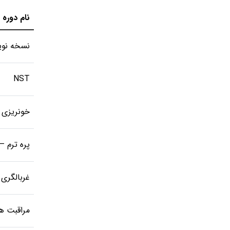
نام دوره
نسخه نوی
NST
خونریزی ه
پره ترم 
غربالگری 
مراقبت ها