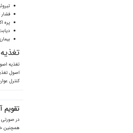
تیروئی
فشار 
پره ا
دیابت
بیمار
تغذیه 
تغذیه اصو
اصول تغذیه
کنترل عوار
تقویم آ
در صورتی ک
همچنین خر