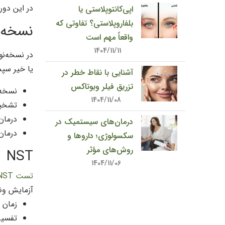
در این دور
اپی‌کانتوپلاستی یا
بلفاروپلاستی؟ تفاوتی که
نسخه ن
واقعاً مهم است
1404/11/11
در نسخه‌نو
یا خیر سپس
آشنایی با نقاط خطر در
تزریق فیلر وبوتاکس
نسخه 
1404/11/08
تشخیص
درمان
درمان‌های سیستمیک در
درمان
سکسولوژی؛ داروها و
روش‌های مؤثر
NST
1404/11/06
تست NST
آزمایش وض
زمان 
تفسیر