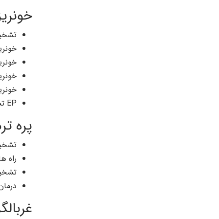
خونریز
تشخیص
خونری
خونری
خونری
خونری
EP تشخیص و درمان (انواع سقط. مول...)
پره تر
تشخیص
راه ها
تشخی
درمان 
غربالگ