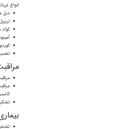
انواع غربال
دبل ما
تریپل 
کواد م
آمینوس
کوردو
تفسیر
مراقبت
مراقب
مراقبت
کانسر.
تشکیل
بیماری
تشخیص