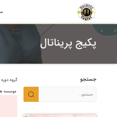
صف
پکیج پریناتال
جستجو
گروه دوره 
موسسه ها